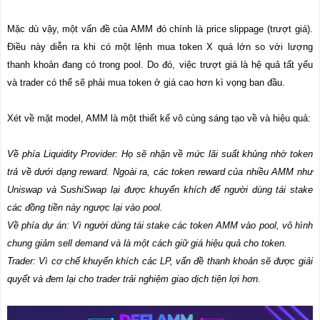
Mặc dù vậy, một vấn đề của AMM đó chính là price slippage (trượt giá).
Điều này diễn ra khi có một lệnh mua token X quá lớn so với lượng
thanh khoản đang có trong pool. Do đó, việc trượt giá là hệ quả tất yếu
và trader có thể sẽ phải mua token ở giá cao hơn kì vọng ban đầu.
Xét về mặt model, AMM là một thiết kế vô cùng sáng tạo về và hiệu quả:
Về phía Liquidity Provider: Họ sẽ nhận về mức lãi suất khủng nhờ token
trả về dưới dạng reward. Ngoài ra, các token reward của nhiều AMM như
Uniswap và SushiSwap lại được khuyến khích để người dùng tái stake
các đồng tiền này ngược lại vào pool.
Về phía dự án: Vì người dùng tái stake các token AMM vào pool, vô hình
chung giảm sell demand và là một cách giữ giá hiệu quả cho token.
Trader: Vì cơ chế khuyến khích các LP, vấn đề thanh khoản sẽ được giải
quyết và đem lại cho trader trải nghiệm giao dịch tiện lợi hơn.