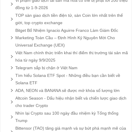
Vi phạm giao dịch tài sản mã hóa có thể bị phạt tới 200 triệu
đồng từ 1-9-2026
TOP sàn giao dịch tiền điện tử, sàn Coin lớn nhất trên thế
giới, top crypto exchange
Bitget Bổ Nhiệm Ignacio Aguirre Franco Làm Giám Đốc
Marketing Toàn Cầu – Định Hình Kỷ Nguyên Mới Cho
Universal Exchange (UEX)
Việt Nam chính thức triển khai thí điểm thị trường tài sản mã
hóa từ ngày 9/9/2025
Telegram sắp bị chặn ở Việt Nam
Tìm hiểu Solana ETF Spot - Những điều bạn cần biết về
Solana ETF
ADA, NEON và BANANA sẽ được mở khóa số lượng lớn
Altcoin Season - Dấu hiệu nhận biết và chiến lược giao dịch
cho trader Crypto
Nhìn lại Crypto sau 100 ngày đầu nhiệm kỳ Tổng thống
Trump
Bittensor (TAO) tăng giá mạnh và sự bứt phá mạnh mẽ của