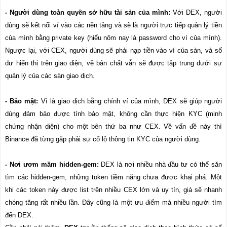
- Người dùng toàn quyền sở hữu tài sản của mình:
Với DEX, người
dùng sẽ kết nối ví vào các nền tảng và sẽ là người trực tiếp quản lý tiền
của mình bằng private key (hiểu nôm nay là password cho ví của mình).
Ngược lại, với CEX, người dùng sẽ phải nạp tiền vào ví của sàn, và số
dư hiển thị trên giao diện, về bản chất vẫn sẽ được tập trung dưới sự
quản lý của các sàn giao dịch.
- Bảo mật:
Vì là giao dịch bằng chính ví của mình, DEX sẽ giúp người
dùng đảm bảo được tính bảo mật, không cần thực hiện KYC (minh
chứng nhận diện) cho một bên thứ ba như CEX. Về vấn đề này thì
Binance đã từng gặp phải sự cố lộ thông tin KYC của người dùng.
- Nơi ươm mầm hidden-gem:
DEX là nơi nhiều nhà đầu tư có thể săn
tìm các hidden-gem, những token tiềm năng chưa được khai phá. Một
khi các token này được list trên nhiều CEX lớn và uy tín, giá sẽ nhanh
chóng tăng rất nhiều lần. Đây cũng là một ưu điểm mà nhiều người tìm
đến DEX.