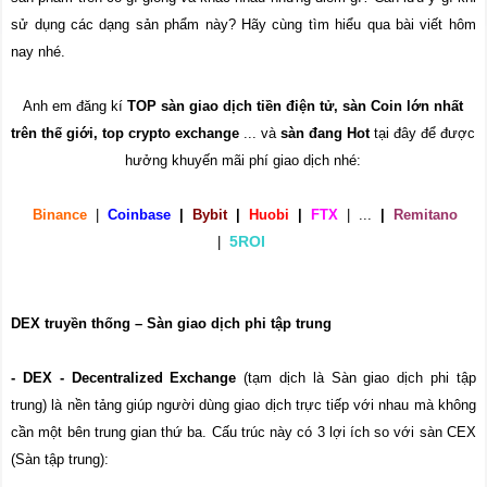
sử dụng các dạng sản phẩm này? Hãy cùng tìm hiểu qua bài viết hôm
nay nhé.
Anh em đăng kí
TOP sàn giao dịch tiền điện tử, sàn Coin lớn nhất
trên thế giới, top crypto exchange
... và
sàn đang Hot
tại đây để được
hưởng khuyến mãi phí giao dịch nhé:
Binance
|
Coinbase
|
Bybit
|
Huobi
|
FTX
|
...
|
Remitano
5ROI
|
DEX truyền thống – Sàn giao dịch phi tập trung
- DEX - Decentralized Exchange
(tạm dịch là Sàn giao dịch phi tập
trung) là nền tảng giúp người dùng giao dịch trực tiếp với nhau mà không
cần một bên trung gian thứ ba. Cấu trúc này có 3 lợi ích so với sàn CEX
(Sàn tập trung):