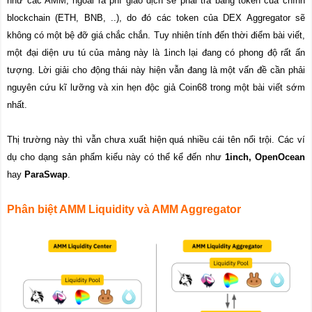
như các AMM, ngoài ra phí giao dịch sẽ phải trả bằng token của chính
blockchain (ETH, BNB, ..), do đó các token của DEX Aggregator sẽ
không có một bệ đỡ giá chắc chắn. Tuy nhiên tính đến thời điểm bài viết,
một đại diện ưu tú của mảng này là 1inch lại đang có phong độ rất ấn
tượng. Lời giải cho động thái này hiện vẫn đang là một vấn đề cần phải
nguyên cứu kĩ lưỡng và xin hẹn độc giả Coin68 trong một bài viết sớm
nhất.
Thị trường này thì vẫn chưa xuất hiện quá nhiều cái tên nổi trội. Các ví
dụ cho dạng sản phẩm kiểu này có thể kể đến như
1inch, OpenOcean
hay
ParaSwap
.
Phân biệt AMM Liquidity và AMM Aggregator