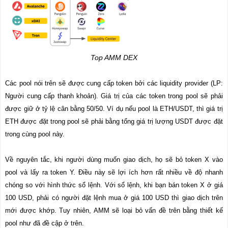
Top AMM DEX
Các pool nói trên sẽ được cung cấp token bởi các liquidity provider (LP:
Người cung cấp thanh khoản). Giá trị của các token trong pool sẽ phải
được giữ ở tỷ lệ cân bằng 50/50. Ví dụ nếu pool là ETH/USDT, thì giá trị
ETH được đặt trong pool sẽ phải bằng tổng giá trị lượng USDT được đặt
trong cùng pool này.
Về nguyên tắc, khi người dùng muốn giao dịch, họ sẽ bỏ token X vào
pool và lấy ra token Y. Điều này sẽ lợi ích hơn rất nhiều về độ nhanh
chóng so với hình thức sổ lệnh. Với sổ lệnh, khi bạn bán token X ở giá
100 USD, phải có người đặt lệnh mua ở giá 100 USD thì giao dịch trên
mới được khớp. Tuy nhiên, AMM sẽ loại bỏ vấn đề trên bằng thiết kế
pool như đã đề cập ở trên.