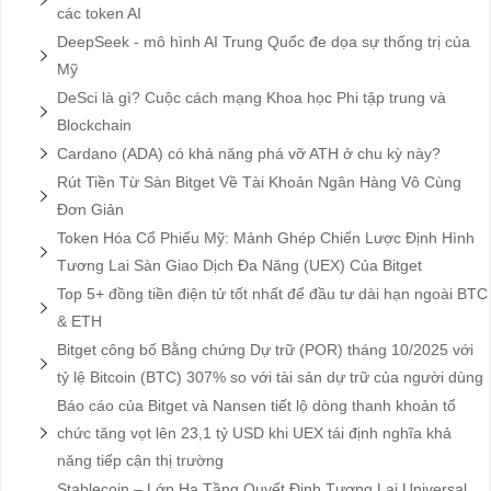
các token AI
DeepSeek - mô hình AI Trung Quốc đe dọa sự thống trị của
Mỹ
DeSci là gì? Cuộc cách mạng Khoa học Phi tập trung và
Blockchain
Cardano (ADA) có khả năng phá vỡ ATH ở chu kỳ này?
Rút Tiền Từ Sàn Bitget Về Tài Khoản Ngân Hàng Vô Cùng
Đơn Giản
Token Hóa Cổ Phiếu Mỹ: Mảnh Ghép Chiến Lược Định Hình
Tương Lai Sàn Giao Dịch Đa Năng (UEX) Của Bitget
Top 5+ đồng tiền điện tử tốt nhất để đầu tư dài hạn ngoài BTC
& ETH
Bitget công bố Bằng chứng Dự trữ (POR) tháng 10/2025 với
tỷ lệ Bitcoin (BTC) 307% so với tài sản dự trữ của người dùng
Báo cáo của Bitget và Nansen tiết lộ dòng thanh khoản tổ
chức tăng vọt lên 23,1 tỷ USD khi UEX tái định nghĩa khả
năng tiếp cận thị trường
Stablecoin – Lớp Hạ Tầng Quyết Định Tương Lai Universal