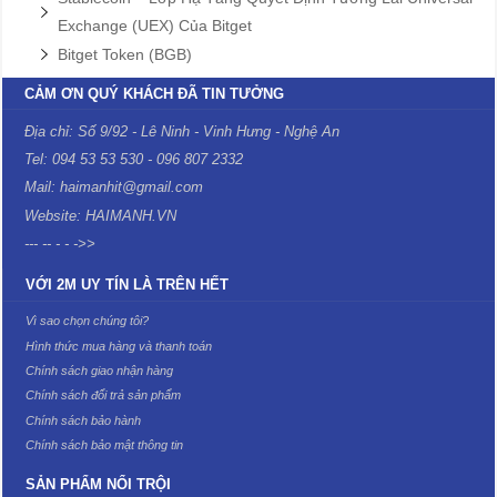
Exchange (UEX) Của Bitget
Bitget Token (BGB)
CẢM ƠN QUÝ KHÁCH ĐÃ TIN TƯỞNG
Địa chỉ: Số 9/92 - Lê Ninh - Vinh Hưng - Nghệ An
Tel: 094 53 53 530 - 096 807 2332
Mail: haimanhit@gmail.com
Website: HAIMANH.VN
--- -- - - ->>
VỚI 2M UY TÍN LÀ TRÊN HẾT
Vì sao chọn chúng tôi?
Hình thức mua hàng và thanh toán
Chính sách giao nhận hàng
Chính sách đổi trả sản phẩm
Chính sách bảo hành
Chính sách bảo mật thông tin
SẢN PHẨM NỔI TRỘI