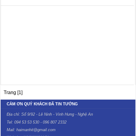
Trang [1]
CẢM ƠN QUÝ KHÁCH ĐÃ TIN TƯỞNG
Địa chỉ: Số 9/92 - Lê Ninh - Vinh Hưng - Nghệ An
Tel: 094 53 53 530 - 096 807 2332
Mail: haimanhit@gmail.com