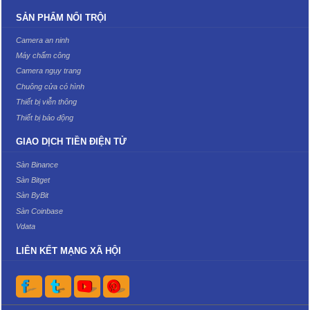
SẢN PHẨM NỔI TRỘI
Camera an ninh
Máy chấm công
Camera ngụy trang
Chuông cửa có hình
Thiết bị viễn thông
Thiết bị báo động
GIAO DỊCH TIỀN ĐIỆN TỬ
Sàn Binance
Sàn Bitget
Sàn ByBit
Sàn Coinbase
Vdata
LIÊN KẾT MẠNG XÃ HỘI