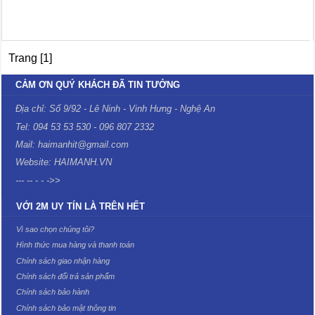
Trang [1]
CẢM ƠN QUÝ KHÁCH ĐÃ TIN TƯỞNG
Địa chỉ: Số 9/92 - Lê Ninh - Vinh Hưng - Nghệ An
Tel: 094 53 53 530 - 096 807 2332
Mail: haimanhit@gmail.com
Website: HAIMANH.VN
--- -- - - ->>
VỚI 2M UY TÍN LÀ TRÊN HẾT
Vì sao chọn chúng tôi?
Hình thức mua hàng và thanh toán
Chính sách giao nhận hàng
Chính sách đổi trả sản phẩm
Chính sách bảo hành
Chính sách bảo mật thông tin