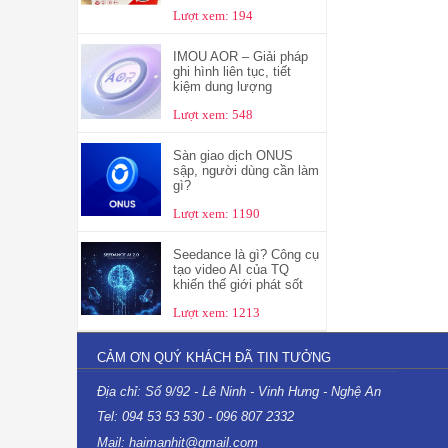
Lượt xem: 194
IMOU AOR – Giải pháp
ghi hình liên tục, tiết
kiệm dung lượng
Lượt xem: 548
Sàn giao dịch ONUS
sập, người dùng cần làm
gì?
Lượt xem: 1190
Seedance là gì? Công cụ
tạo video AI của TQ
khiến thế giới phát sốt
Lượt xem: 1213
CẢM ƠN QUÝ KHÁCH ĐÃ TIN TƯỞNG
Địa chỉ: Số 9/92 - Lê Ninh - Vinh Hưng - Nghệ An
Tel: 094 53 53 530 - 096 807 2332
Mail: haimanhit@gmail.com