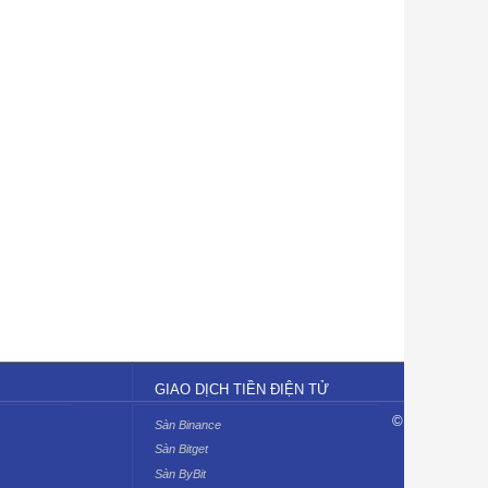
GIAO DỊCH TIỀN ĐIỆN TỬ
©
Sàn Binance
Sàn Bitget
Sàn ByBit