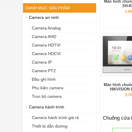
Màn hình chuô
SH-K
DANH MỤC SẢN PHẨM
2,89
Camera an ninh
Camera Analog
Camera AHD
Camera HDTVI
Camera HDCVI
Camera IP
Camera PTZ
Đầu ghi hình
Màn hình chuô
Phụ kiện camera
HIKVISION 
2,79
Trọn bộ camera
Camera hành trình
Chuông cửa 
Camera hành trình giá rẻ
Thiết bị dẫn đường