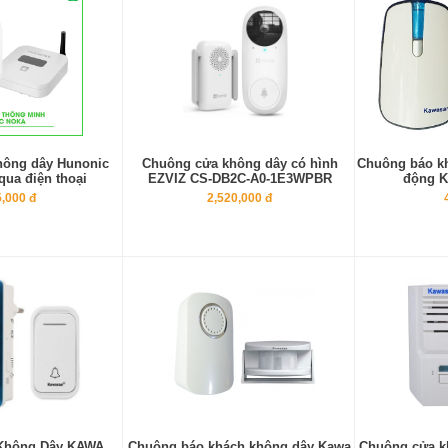
hông dây Hunonic
Chuông cửa không dây có hình
Chuông báo kh
ua điện thoại
EZVIZ CS-DB2C-A0-1E3WPBR
động 
,000 đ
2,520,000 đ
Không Dây KAWA
Chuông báo khách không dây Kawa
Chuông cửa k