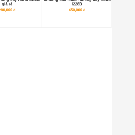
giá rẻ
i228B
280,000 đ
450,000 đ