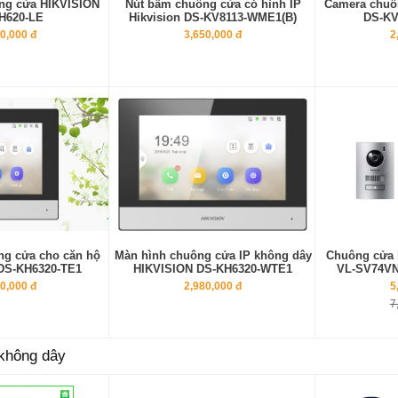
ng cửa HIKVISION
Nút bấm chuông cửa có hình IP
Camera chuô
H620-LE
Hikvision DS-KV8113-WME1(B)
DS-KV
0,000 đ
3,650,000 đ
2
ng cửa cho căn hộ
Màn hình chuông cửa IP không dây
Chuông cửa 
DS-KH6320-TE1
HIKVISION DS-KH6320-WTE1
VL-SV74VN 
0,000 đ
2,980,000 đ
5
7
không dây