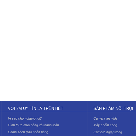
VỚI 2M UY TÍN LÀ TRÊN HẾT
SẢN PHẨM NỔI TRỘI
Vì sao chọn chúng tôi?
Camera an ninh
Hình thức mua hàng và thanh toán
Máy chấm công
Chính sách giao nhận hàng
Camera ngụy trang