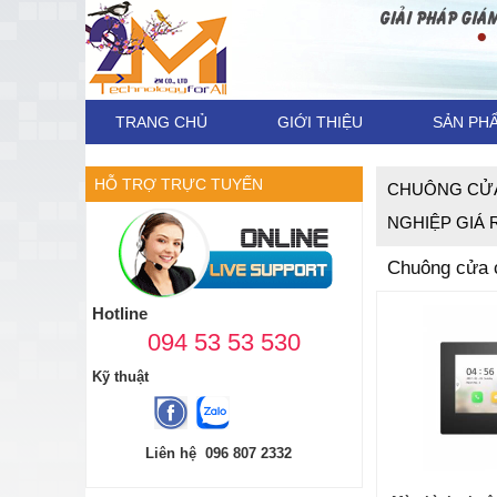
TRANG CHỦ
GIỚI THIỆU
SẢN PH
HỖ TRỢ TRỰC TUYẾN
CHUÔNG CỬA
NGHIỆP GIÁ 
Chuông cửa 
Hotline
094 53 53 530
Kỹ thuật
Liên hệ 096 807 2332