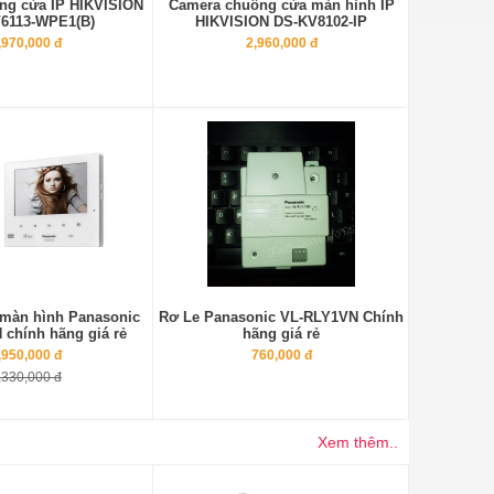
ng cửa IP HIKVISION
Camera chuông cửa màn hình IP
6113-WPE1(B)
HIKVISION DS-KV8102-IP
,970,000 đ
2,960,000 đ
màn hình Panasonic
Rơ Le Panasonic VL-RLY1VN Chính
chính hãng giá rẻ
hãng giá rẻ
,950,000 đ
760,000 đ
,330,000 đ
Xem thêm..