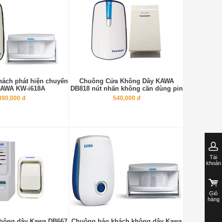
ách phát hiện chuyển
Chuông Cửa Không Dây KAWA
KAWA KW-i618A
DB818 nút nhấn không cần dùng pin
490,000 đ
540,000 đ
Tài
khoản
Giỏ
hàng
hông dây Kawa DB667
Chuông báo khách không dây Kawa