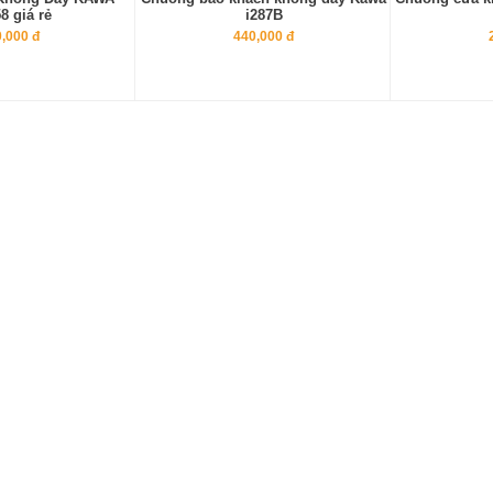
8 giá rẻ
i287B
,000 đ
440,000 đ