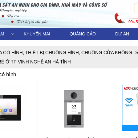
ẨM
KHUYẾN MẠI
QUẢNG CÁO
DỰ ÁN
 CÓ HÌNH, THIẾT BỊ CHUÔNG HÌNH, CHUÔNG CỬA KHÔNG 
RẺ Ở TP VINH NGHỆ AN HÀ TĨNH
có hình