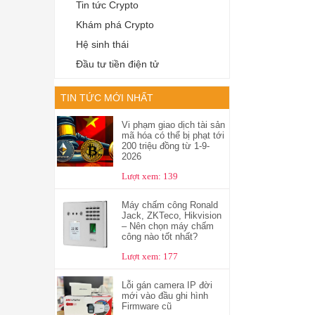
Tin tức Crypto
Khám phá Crypto
Hệ sinh thái
Đầu tư tiền điện tử
TIN TỨC MỚI NHẤT
Vi phạm giao dịch tài sản
mã hóa có thể bị phạt tới
200 triệu đồng từ 1-9-
2026
Lượt xem: 139
Máy chấm công Ronald
Jack, ZKTeco, Hikvision
– Nên chọn máy chấm
công nào tốt nhất?
Lượt xem: 177
Lỗi gán camera IP đời
mới vào đầu ghi hình
Firmware cũ