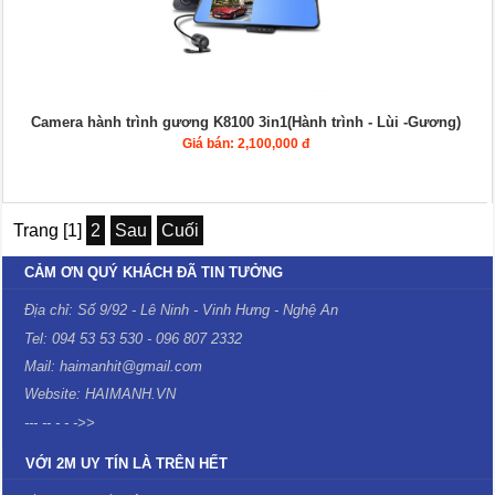
Camera hành trình gương K8100 3in1(Hành trình - Lùi -Gương)
Giá bán: 2,100,000 đ
Trang [1]
2
Sau
Cuối
CẢM ƠN QUÝ KHÁCH ĐÃ TIN TƯỞNG
Địa chỉ: Số 9/92 - Lê Ninh - Vinh Hưng - Nghệ An
Tel: 094 53 53 530 - 096 807 2332
Mail: haimanhit@gmail.com
Website: HAIMANH.VN
--- -- - - ->>
VỚI 2M UY TÍN LÀ TRÊN HẾT