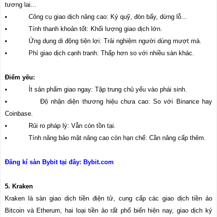
tương lai...
• Công cụ giao dịch nâng cao: Ký quỹ, đòn bẩy, dừng lỗ...
• Tính thanh khoản tốt: Khối lượng giao dịch lớn.
• Ứng dụng di động tiện lợi: Trải nghiệm người dùng mượt mà.
• Phí giao dịch cạnh tranh: Thấp hơn so với nhiều sàn khác.
Điểm yếu:
• Ít sản phẩm giao ngay: Tập trung chủ yếu vào phái sinh.
• Độ nhận diện thương hiệu chưa cao: So với Binance hay
Coinbase.
• Rủi ro pháp lý: Vẫn còn tồn tại.
• Tính năng bảo mật nâng cao còn hạn chế: Cần nâng cấp thêm.
Đăng kí sàn Bybit tại đây: Bybit.com
5. Kraken
Kraken là sàn giao dịch tiền điện tử, cung cấp các giao dịch tiền ảo
Bitcoin và Etherum, hai loại tiền ảo rất phổ biến hiện nay, giao dịch ký