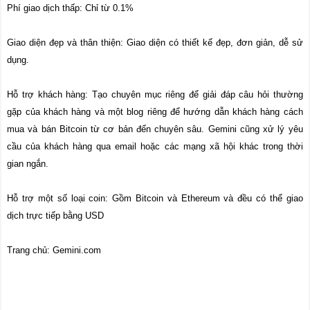
Phí giao dịch thấp: Chỉ từ 0.1%
Giao diện đẹp và thân thiện: Giao diện có thiết kế đẹp, đơn giản, dễ sử
dụng.
Hỗ trợ khách hàng: Tạo chuyên mục riêng để giải đáp câu hỏi thường
gặp của khách hàng và một blog riêng để hướng dẫn khách hàng cách
mua và bán Bitcoin từ cơ bản đến chuyên sâu. Gemini cũng xử lý yêu
cầu của khách hàng qua email hoặc các mạng xã hội khác trong thời
gian ngắn.
Hỗ trợ một số loại coin: Gồm Bitcoin và Ethereum và đều có thể giao
dịch trực tiếp bằng USD
Trang chủ: Gemini.com