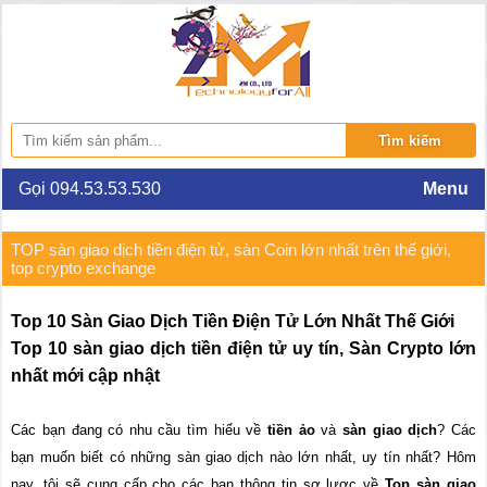
Gọi 094.53.53.530
Menu
TOP sàn giao dịch tiền điện tử, sàn Coin lớn nhất trên thế giới,
top crypto exchange
Top 10 Sàn Giao Dịch Tiền Điện Tử Lớn Nhất Thế Giới
Top 10 sàn giao dịch tiền điện tử uy tín, Sàn Crypto lớn
nhất mới cập nhật
Các bạn đang có nhu cầu tìm hiểu về
tiền ảo
và
sàn giao dịch
? Các
bạn muốn biết có những sàn giao dịch nào lớn nhất, uy tín nhất? Hôm
nay, tôi sẽ cung cấp cho các bạn thông tin sơ lược về
Top sàn giao