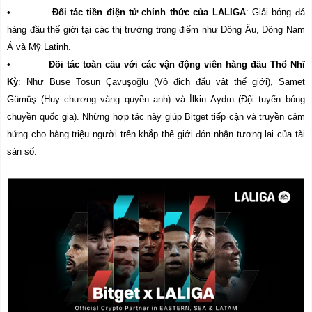
•
Đối tác tiền điện tử chính thức của LALIGA
: Giải bóng đá
hàng đầu thế giới tại các thị trường trọng điểm như Đông Âu, Đông Nam
Á và Mỹ Latinh.
•
Đối tác toàn cầu với các vận động viên hàng đầu Thổ Nhĩ
Kỳ
: Như Buse Tosun Çavuşoğlu (Vô địch đấu vật thế giới), Samet
Gümüş (Huy chương vàng quyền anh) và İlkin Aydın (Đội tuyển bóng
chuyền quốc gia). Những hợp tác này giúp Bitget tiếp cận và truyền cảm
hứng cho hàng triệu người trên khắp thế giới đón nhận tương lai của tài
sản số.