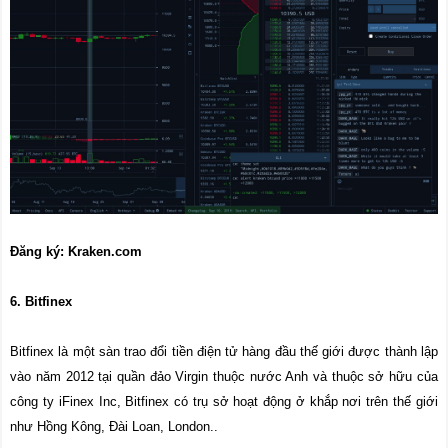
Đăng ký: Kraken.com
6. Bitfinex
Bitfinex là một sàn trao đổi tiền điện tử hàng đầu thế giới được thành lập
vào năm 2012 tại quần đảo Virgin thuộc nước Anh và thuộc sở hữu của
công ty iFinex Inc, Bitfinex có trụ sở hoạt động ở khắp nơi trên thế giới
như Hồng Kông, Đài Loan, London..