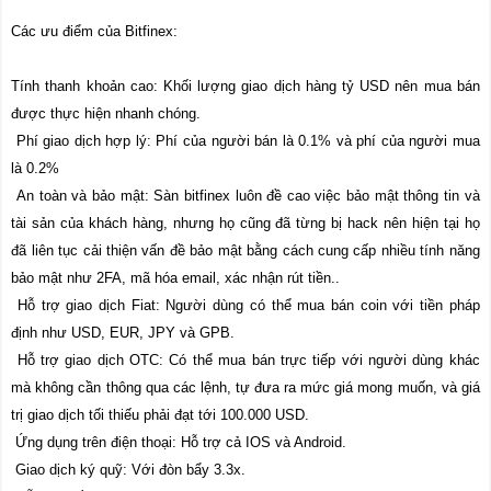
Các ưu điểm của Bitfinex:
Tính thanh khoản cao: Khối lượng giao dịch hàng tỷ USD nên mua bán
được thực hiện nhanh chóng.
Phí giao dịch hợp lý: Phí của người bán là 0.1% và phí của người mua
là 0.2%
An toàn và bảo mật: Sàn bitfinex luôn đề cao việc bảo mật thông tin và
tài sản của khách hàng, nhưng họ cũng đã từng bị hack nên hiện tại họ
đã liên tục cải thiện vấn đề bảo mật bằng cách cung cấp nhiều tính năng
bảo mật như 2FA, mã hóa email, xác nhận rút tiền..
Hỗ trợ giao dịch Fiat: Người dùng có thể mua bán coin với tiền pháp
định như USD, EUR, JPY và GPB.
Hỗ trợ giao dịch OTC: Có thể mua bán trực tiếp với người dùng khác
mà không cần thông qua các lệnh, tự đưa ra mức giá mong muốn, và giá
trị giao dịch tối thiếu phải đạt tới 100.000 USD.
Ứng dụng trên điện thoại: Hỗ trợ cả IOS và Android.
Giao dịch ký quỹ: Với đòn bẩy 3.3x.