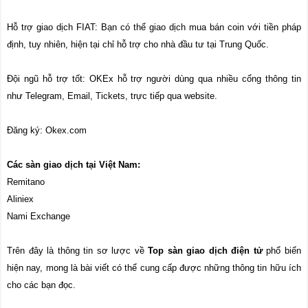
Hỗ trợ giao dịch FIAT: Bạn có thể giao dịch mua bán coin với tiền pháp
định, tuy nhiên, hiện tại chỉ hỗ trợ cho nhà đầu tư tại Trung Quốc.
Đội ngũ hỗ trợ tốt: OKEx hỗ trợ người dùng qua nhiều cổng thông tin
như Telegram, Email, Tickets, trực tiếp qua website.
Đăng ký: Okex.com
Các sàn giao dịch tại Việt Nam:
Remitano
Aliniex
Nami Exchange
Trên đây là thông tin sơ lược về
Top sàn giao dịch điện tử
phổ biến
hiện nay, mong là bài viết có thể cung cấp được những thông tin hữu ích
cho các bạn đọc.