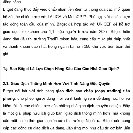
đồng hành.
Bitget đang thúc đẩy việc chấp nhận tiền điện tử thông qua các mối quan
hệ đối tác chiến lược với LALIGA và MotoGP™. Phù hợp với chiến lược
tác động toàn cầu của mình, Bitget đã hợp tác với UNICEF để hỗ trợ
giáo dục blockchain cho 1,1 triệu người trước năm 2027. Bitget hiện
đang dẫn đầu thị trường TradFi token hóa, cung cấp mức phí thấp nhất
và thanh khoản cao nhất trong ngành tại hơn 150 khu vực trên toàn thế
giới.
Tại Sao Bitget Là Lựa Chọn Hàng Đầu Của Các Nhà Giao Dịch?
2.1. Giao Dịch Thông Minh Hơn Với Tính Năng Độc Quyền
:
Bitget nổi bật với tính năng
giao dịch sao chép (copy trading) tiên
phong
, cho phép người dùng mới và ít kinh nghiệm dễ dàng học hỏi và
kiếm lời từ các chiến lược của những nhà giao dịch chuyên nghiệp. Đây
là một giải pháp hữu ích giúp bạn "giao dịch thông minh hơn" mà không
cần mất nhiều thời gian nghiên cứu thị trường. Ngoài ra, Bitget còn cung
cấp các công cụ giao dịch đa dạng, đáp ứng mọi nhu cầu từ cơ bản đến