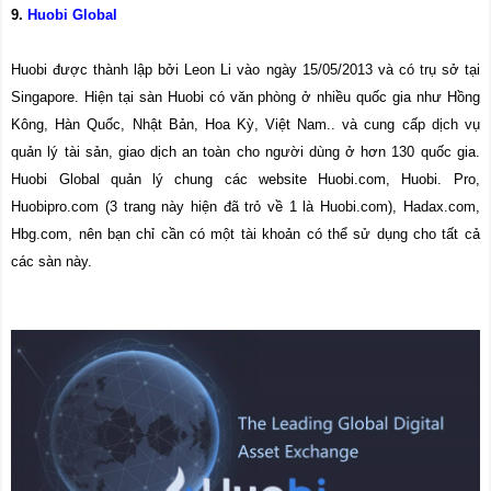
9.
Huobi Global
Huobi được thành lập bởi Leon Li vào ngày 15/05/2013 và có trụ sở tại
Singapore. Hiện tại sàn Huobi có văn phòng ở nhiều quốc gia như Hồng
Kông, Hàn Quốc, Nhật Bản, Hoa Kỳ, Việt Nam.. và cung cấp dịch vụ
quản lý tài sản, giao dịch an toàn cho người dùng ở hơn 130 quốc gia.
Huobi Global quản lý chung các website Huobi.com, Huobi. Pro,
Huobipro.com (3 trang này hiện đã trỏ về 1 là Huobi.com), Hadax.com,
Hbg.com, nên bạn chỉ cần có một tài khoản có thể sử dụng cho tất cả
các sàn này.