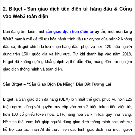
2. Bitget - Sàn giao dịch tiền điện tử hàng đầu & Cổng
vào Web3 toàn diện
Bạn đang tìm kiếm một
sàn giao dịch tiền điện tử
uy tín
, một
nền tảng
Web3 mạnh mẽ
để tối ưu hóa hành trình đầu tư crypto của mình? Không
đâu xa,
Bitget
chính là lựa chọn hàng đầu, phục vụ hơn 120 triệu người
dùng trên 150+ quốc gia và khu vực. Từ khi thành lập vào năm 2018,
Bitget đã không ngừng khẳng định vị thế dẫn đầu, mang đến trải nghiệm
giao dịch thông minh và toàn diện.
Sàn Bitget – “Sàn Giao Dịch Đa Năng” Dẫn Dắt Tương Lai
Bitget là Sàn giao dịch đa năng (UEX) lớn nhất thế giới, phục vụ hơn 125
triệu người dùng với quyền truy cập vào hơn 2 triệu token tiền điện tử,
hơn 100 cổ phiếu token hóa, ETF, hàng hóa và kim loại quý như vàng.
Hệ sinh thái cam kết giúp người dùng giao dịch thông minh hơn với sự
hỗ trợ của tác nhân AI để thực hiện các lệnh giao dịch như một người