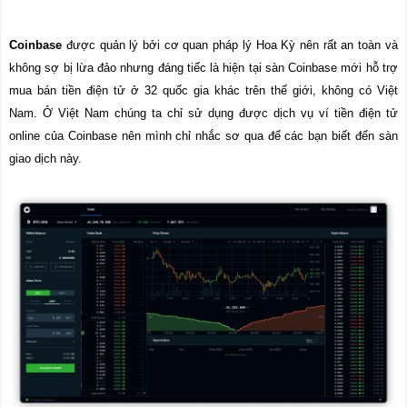
Coinbase
được quản lý bởi cơ quan pháp lý Hoa Kỳ nên rất an toàn và
không sợ bị lừa đảo nhưng đáng tiếc là hiện tại sàn Coinbase mới hỗ trợ
mua bán tiền điện tử ở 32 quốc gia khác trên thế giới, không có Việt
Nam. Ở Việt Nam chúng ta chỉ sử dụng được dịch vụ ví tiền điện tử
online của Coinbase nên mình chỉ nhắc sơ qua để các bạn biết đến sàn
giao dịch này.