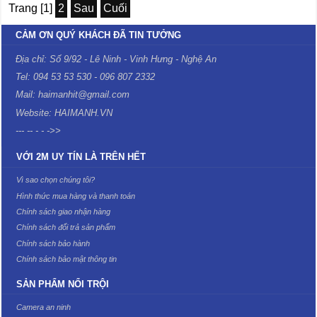
Trang [1]
2
Sau
Cuối
CẢM ƠN QUÝ KHÁCH ĐÃ TIN TƯỞNG
Địa chỉ: Số 9/92 - Lê Ninh - Vinh Hưng - Nghệ An
Tel: 094 53 53 530 - 096 807 2332
Mail: haimanhit@gmail.com
Website: HAIMANH.VN
--- -- - - ->>
VỚI 2M UY TÍN LÀ TRÊN HẾT
Vì sao chọn chúng tôi?
Hình thức mua hàng và thanh toán
Chính sách giao nhận hàng
Chính sách đổi trả sản phẩm
Chính sách bảo hành
Chính sách bảo mật thông tin
SẢN PHẨM NỔI TRỘI
Camera an ninh