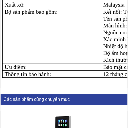
Xuất xứ:
Malaysia
Bộ sản phẩm bao gồm:
Kết nối: 
Tên sản p
Màn hình:
Nguồn cun
Xác minh 
Nhiệt độ h
Độ ẩm hoạ
Kích thướ
Ưu điểm:
Bảo mật 
Thông tin bảo hành:
12 tháng c
Các sản phẩm cùng chuyên mục