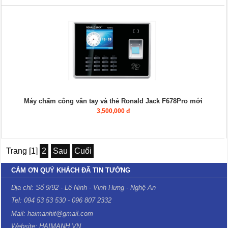
Máy chấm công vân tay và thẻ Ronald Jack F678Pro mới
3,500,000 đ
Trang [1]
2
Sau
Cuối
CẢM ƠN QUÝ KHÁCH ĐÃ TIN TƯỞNG
Địa chỉ: Số 9/92 - Lê Ninh - Vinh Hưng - Nghệ An
Tel: 094 53 53 530 - 096 807 2332
Mail: haimanhit@gmail.com
Website: HAIMANH.VN