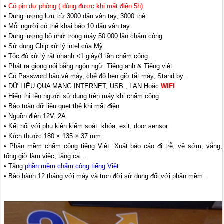
•
Có pin dự phòng ( dùng được khi mất điện 5h)
• Dung lượng lưu trữ 3000 dấu vân tay, 3000 thẻ
• Mỗi người có thể khai báo 10 dấu vân tay
• Dung lượng bộ nhớ trong máy 50.000 lần chấm công.
• Sử dụng Chip xử lý intel của Mỹ.
• Tốc độ xử lý rất nhanh <1 giây/1 lần chấm công.
• Phát ra giọng nói bằng ngôn ngữ: Tiếng anh & Tiếng việt.
• Có Password bảo vệ máy, chế độ hẹn giờ tắt máy, Stand by.
• DỮ LIỆU QUA MẠNG INTERNET, USB , LAN Hoặc
WIFI
• Hiển thị tên người sử dụng trên máy khi chấm công
• Bảo toàn dữ liệu quẹt thẻ khi mất điện
• Nguồn điện 12V, 2A
• Kết nối với phụ kiện kiểm soát: khóa, exit, door sensor
• Kích thước 180 × 135 × 37 mm
•
Phần mềm chấm công tiếng Việt: Xuất báo cáo đi trễ, về sớm, vắng,
tổng giờ làm việc, tăng ca...
•
Tặng
phần mềm chấm công tiếng Việt
•
Bảo hành 12 tháng với máy và trọn đời sử dụng đối với phần mềm.