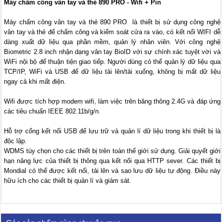
Máy chấm công vân tay và thẻ 890 PRO - Wifi + Pin
Máy chấm công vân tay và thẻ 890 PRO là thiết bị sử dụng công nghệ
vân tay và thẻ để chấm công và kiểm soát cửa ra vào, có kết nối WIFI dễ
dàng xuất dữ liệu qua phần mềm, quản lý nhân viên. Với công nghệ
Biometric 2.8 inch nhận dạng vân tay BioID với sự chính xác tuyệt vời và
WiFi nội bộ để thuận tiện giao tiếp. Người dùng có thể quản lý dữ liệu qua
TCP/IP, WiFi và USB để dữ liệu tải lên/tải xuống, không bị mất dữ liệu
ngay cả khi mất điện.
Wifi được tích hợp modem wifi, làm việc trên băng thông 2.4G và đáp ứng
các tiêu chuẩn IEEE 802.11b/g/n.
Hỗ trợ cổng kết nối USB để lưu trữ và quản lí dữ liệu trong khi thiết bị là
độc lập.
WDMS tùy chọn cho các thiết bị trên toàn thế giới sử dụng. Giải quyết giới
hạn năng lực của thiết bị thông qua kết nối qua HTTP sever. Các thiết bị
Mondial có thể được kết nối, tải lên và sao lưu dữ liệu tự động. Điều này
hữu ích cho các thiết bị quản lí và giám sát.