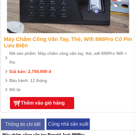
Máy Chấm Công Vân Tay, Thẻ, Wifi 890Pro Có Pin
Lưu Điện
Mã sản phẩm: Máy chấm công vân tay, thẻ, wifi 890Pro Wifi +
Pin
Giá bán: 2,750,000 đ
Bảo hành: 12 tháng
Mô tả:
Thêm vào giỏ hàng
Cùng nhà sản xuất
Thông tin chi tiết
Máy chấm công vân tay Ronald Jack 890Pro