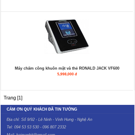
Máy chấm công khuôn mặt và thẻ RONALD JACK VF600
5,998,000 đ
Trang [1]
CẢM ƠN QUÝ KHÁCH ĐÃ TIN TƯỞNG
Địa chỉ: Số 9/92 - Lê Ninh - Vinh Hưng - Nghệ An
Tel: 094 53 53 530 - 096 807 2332
Mail: haimanhit@gmail.com