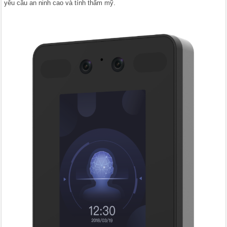
yêu cầu an ninh cao và tính thẩm mỹ.