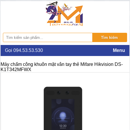
Gọi 094.53.53.530
Menu
Máy chấm công khuôn mặt vân tay thẻ Mifare Hikvision DS-
K1T342MFWX