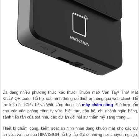
Đa dạng nhiều phương thức xác thực: Khuôn mặt/ Vân Tay/ Thẻ/ Mật
Khẩu/ QR code. Hỗ trợ cấu hình thông số thiết bị thông qua web client. Hỗ
trợ kết nối TCP / IP và Wifi. Ứng dụng: Là
máy chấm công
Phù hợp gắn
cho các văn phòng công ty vừa, biệt thự, căn hộ, chi nhánh ngân hàng,
sảnh tiếp tân của tòa nhà, các dự án đòi hỏi sự thẩm mỹ sang trọng …
Thiết bị chấm công, kiểm soát an ninh nhận dạng khuôn mặt cho các dự
án vừa và nhỏ của HIKVISION hỗ trợ lắp đặt ở những nơi chuyên nghiệp,