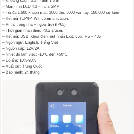
– Khoảng cách: 0.3 m đến 1.5 m
– Màn hình LCD 4.3 – inch, 2MP
– Tối đa 1.500 khuôn mặt, 3000 thẻ, 3000 vân tay, 150.000 sự kiện
– Kết nối TCP/IP, Wifi communication,
– Vị trí: trong nhà + ngoài trời (IP65)
– Thời gian nhận diện: <0.2 s/user,
– Kết nối: USB, khoá điện, nút nhấn Exit, cửa, RS – 485
– Ngôn ngữ: English, Tiếng Việt
– Nguồn cấp: 12V/2A
– Nhiệt độ làm việc: -10°C đến +50°C
– Độ ẩm: 10%-90%
– Xuất xứ: Trung Quốc.
– Bảo hành: 24 tháng.