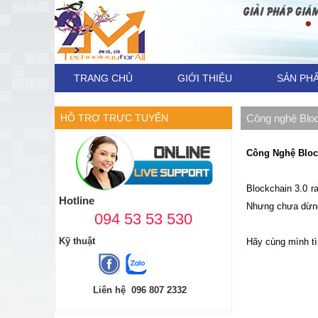
TRANG CHỦ
GIỚI THIỆU
SẢN PH
HỖ TRỢ TRỰC TUYẾN
Công nghệ Bloc
Công Nghệ Bloc
Blockchain 3.0 r
Hotline
Nhưng chưa dừng 
094 53 53 530
Kỹ thuật
Hãy cùng mình tìm
Liên hệ 096 807 2332