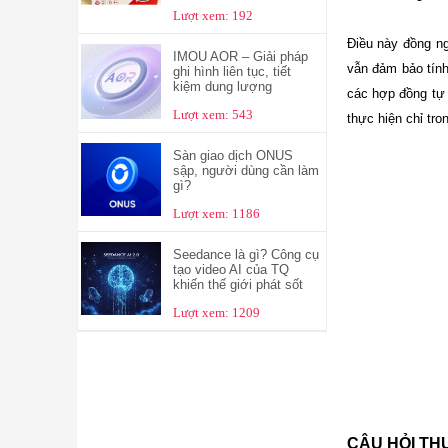
Lượt xem: 192
Điều này đồng ng
IMOU AOR – Giải pháp
vẫn đảm bảo tính
ghi hình liên tục, tiết
kiệm dung lượng
các hợp đồng tự 
Lượt xem: 543
thực hiện chỉ tro
Sàn giao dịch ONUS
sập, người dùng cần làm
gì?
Lượt xem: 1186
Seedance là gì? Công cụ
tạo video AI của TQ
khiến thế giới phát sốt
Lượt xem: 1209
CÂU HỎI T