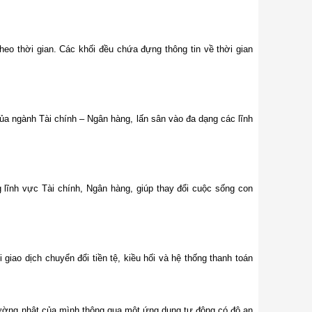
theo thời gian. Các khối đều chứa đựng thông tin về thời gian
 của ngành Tài chính – Ngân hàng, lấn sân vào đa dạng các lĩnh
 lĩnh vực Tài chính, Ngân hàng, giúp thay đổi cuộc sống con
giao dịch chuyển đổi tiền tệ, kiều hối và hệ thống thanh toán
ường nhật của mình thông qua một ứng dụng tự động có độ an