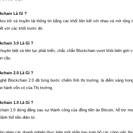
kchain Là Gì ?
lưu trữ và truyền tải thông tin bằng các khối liên kết với nhau và mở rộng 
kết với các khối trước đó.
chain 3.0 Là Gì ?
chuyên biệt và liên tục phát triển, chắc chắn Blockchain vượt khỏi biên giới
àn cầu.
chain 2.0 Là Gì ?
hệ Blockchain 2.0 đã từng bước chiếm lĩnh thị trường, là điểm sáng trong
n hành vốn có của Thị trường.
chain 1.0 Là Gì ?
hain 1.0 đứng đằng sau sự thành công của đồng tiền ảo Bitcoin, hỗ trợ mọi 
lãnh thổ tiền điện tử.
ho phép các doanh nghiệp thực hiên một phần hay toàn bộ các công việc th