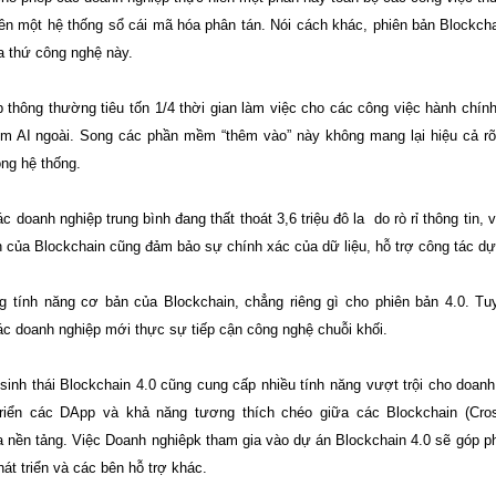
rên một hệ thống sổ cái mã hóa phân tán. Nói cách khác, phiên bản Blockcha
ủa thứ công nghệ này.
 thông thường tiêu tốn 1/4 thời gian làm việc cho các công việc hành chính
m AI ngoài. Song các phần mềm “thêm vào” này không mang lại hiệu cả rõ 
ong hệ thống.
c doanh nghiệp trung bình đang thất thoát 3,6 triệu đô la do rò rỉ thông tin
ến của Blockchain cũng đảm bảo sự chính xác của dữ liệu, hỗ trợ công tác dự 
g tính năng cơ bản của Blockchain, chẳng riêng gì cho phiên bản 4.0. Tu
ác doanh nghiệp mới thực sự tiếp cận công nghệ chuỗi khối.
sinh thái Blockchain 4.0 cũng cung cấp nhiều tính năng vượt trội cho doanh
triển các DApp và khả năng tương thích chéo giữa các Blockchain (Cros
a nền tảng. Việc Doanh nghiêpk tham gia vào dự án Blockchain 4.0 sẽ góp ph
hát triển và các bên hỗ trợ khác.