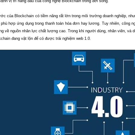
định vị trí hàng đầu của công nghệ Blockchain trong đời sống.
ước của Blockchain có tiềm năng rất lớn trong môi trường doanh nghiệp, như 
n, phù hợp ứng dụng trong thanh toán hóa đơn hay lương. Tuy nhiên, công 
rọng về nguồn nhân lực chất lượng cao. Trong khi người dùng, nhân viên, v
kchain đang vật lộn để có được trải nghiệm web 1.0.