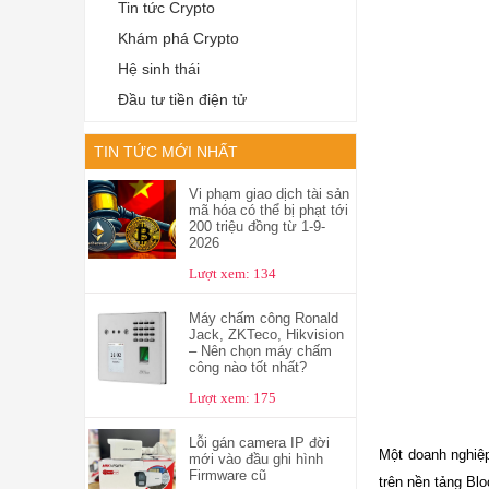
Tin tức Crypto
Khám phá Crypto
Hệ sinh thái
Đầu tư tiền điện tử
TIN TỨC MỚI NHẤT
Vi phạm giao dịch tài sản
mã hóa có thể bị phạt tới
200 triệu đồng từ 1-9-
2026
Lượt xem: 134
Máy chấm công Ronald
Jack, ZKTeco, Hikvision
– Nên chọn máy chấm
công nào tốt nhất?
Lượt xem: 175
Lỗi gán camera IP đời
Một doanh nghiệp
mới vào đầu ghi hình
Firmware cũ
trên nền tảng Blo