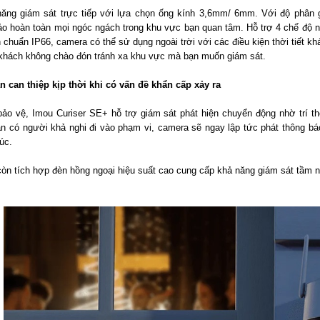
ăng giám sát trực tiếp với lựa chọn ống kính 3,6mm/ 6mm. Với độ phân 
 hoàn toàn mọi ngóc ngách trong khu vực bạn quan tâm. Hỗ trợ 4 chế độ nhì
chuẩn IP66, camera có thể sử dụng ngoài trời với các điều kiện thời tiết 
 khách không chào đón tránh xa khu vực mà bạn muốn giám sát.
 can thiệp kịp thời khi có vấn đề khẩn cấp xảy ra
o vệ, Imou Curiser SE+ hỗ trợ giám sát phát hiện chuyển động nhờ trí thô
ần có người khả nghi đi vào phạm vi, camera sẽ ngay lập tức phát thông bá
úc.
còn tích hợp đèn hồng ngoại hiệu suất cao cung cấp khả năng giám sát tầm n