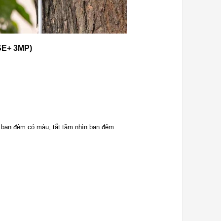
 SE+ 3MP)
 ban đêm có màu, tắt tầm nhìn ban đêm.