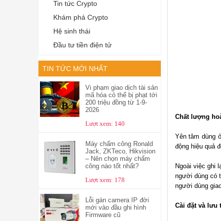
Tin tức Crypto
Khám phá Crypto
Hệ sinh thái
Đầu tư tiền điện tử
TIN TỨC MỚI NHẤT
Vi phạm giao dịch tài sản
mã hóa có thể bị phạt tới
200 triệu đồng từ 1-9-
2026
Chất lượng ho
Lượt xem: 140
Yên tâm dùng ở
Máy chấm công Ronald
động hiệu quả đ
Jack, ZKTeco, Hikvision
– Nên chọn máy chấm
Ngoài việc ghi 
công nào tốt nhất?
người dùng có t
Lượt xem: 178
người dùng giao
Lỗi gán camera IP đời
Cài đặt và lưu
mới vào đầu ghi hình
Firmware cũ