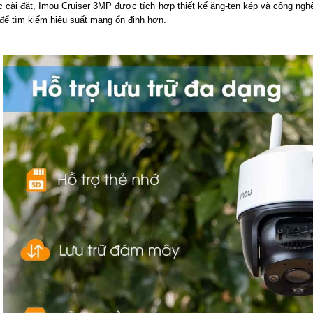
 cài đặt, Imou Cruiser 3MP được tích hợp thiết kế ăng-ten kép và công ng
 để tìm kiếm hiệu suất mạng ổn định hơn.