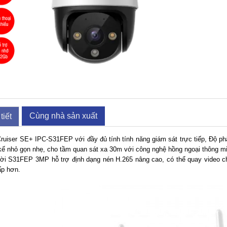
Cùng nhà sản xuất
tiết
iser SE+ IPC-S31FEP với đầy đủ tính tính năng giám sát trực tiếp, Độ phâ
 kế nhỏ gọn nhẹ, cho tầm quan sát xa 30m với công nghệ hồng ngoại thông m
rời S31FEP 3MP hỗ trợ định dạng nén H.265 nâng cao, có thể quay video c
ấp hơn.