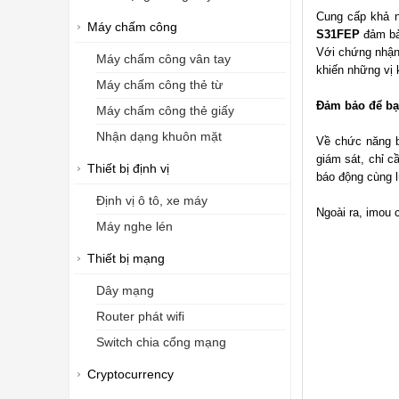
Cung cấp khả n
Máy chấm công
S31FEP
đảm bảo
Với chứng nhận 
Máy chấm công vân tay
khiến những vị
Máy chấm công thẻ từ
Đảm bảo để bạn
Máy chấm công thẻ giấy
Nhận dạng khuôn mặt
Về chức năng bả
giám sát, chỉ c
Thiết bị định vị
báo động cùng l
Định vị ô tô, xe máy
Ngoài ra, imou 
Máy nghe lén
Thiết bị mạng
Dây mạng
Router phát wifi
Switch chia cổng mạng
Cryptocurrency