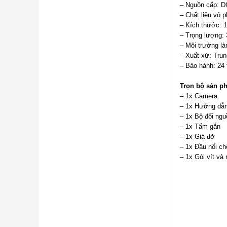
– Nguồn cấp: D
– Chất liệu vỏ pl
– Kích thước: 
– Trọng lượng: 
– Môi trường l
– Xuất xứ: Tru
– Bảo hành: 24 
Trọn bộ sản p
– 1x Camera
– 1x Hướng dẫn
– 1x Bộ đổi ngu
– 1x Tấm gắn
– 1x Giá đỡ
– 1x Đầu nối c
– 1x Gói vít và