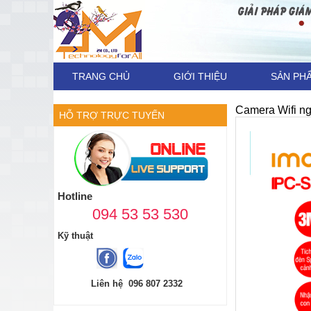
TRANG CHỦ
GIỚI THIỆU
SẢN PH
Camera Wifi n
HỖ TRỢ TRỰC TUYẾN
Hotline
094 53 53 530
Kỹ thuật
Liên hệ 096 807 2332