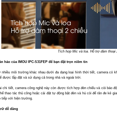
Tích hợp Mic và loa. Hỗ trợ đàm thoại 
àn hảo của IMOU IPC-S31FEP để bạn đặt trọn niềm tin
 nhiều môi trường khác nhau dưới đa dạng loại hình thời tiết, camera có 
ể được lắp đặt và sử dụng cả trong nhà và ngoài trời.
lại chi tiết, camera công nghệ này còn được tích hợp đèn chiếu và còi báo đ
hể thao tác thủ công hoặc cài đặt tự động bật đèn và hú còi để răn đe kẻ gi
 tiếp với hiện trường.
 trữ dễ dàng