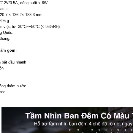
C12V/0.5A, công suất < 6W
astic.
120.7 × 136.2× 183.3 mm
395 g
àm việc từ -30°C~+50°C (< 95%RH).
ng Quốc.
tháng.
hẩm gồm:
 bắt đầu nhanh
ồn
hống thấm nước
 neo