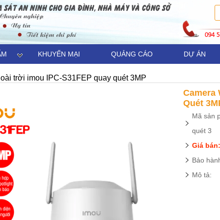
ẨM
KHUYẾN MẠI
QUẢNG CÁO
DỰ ÁN
goài trời imou IPC-S31FEP quay quét 3MP
Camera 
Quét 3M
Mã sản p
quét 3
Giá bán:
Bảo hành
Mô tả: