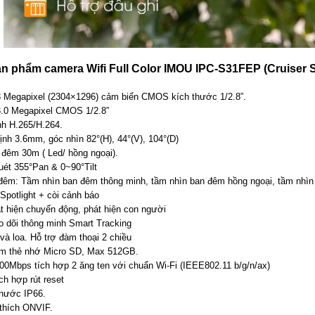
ản phẩm camera Wifi Full Color IMOU IPC-S31FEP (Cruiser
 3 Megapixel (2304×1296) cảm biến CMOS kích thước 1/2.8”.
3.0 Megapixel CMOS 1/2.8”
nh H.265/H.264.
ịnh 3.6mm, góc nhìn 82°(H), 44°(V), 104°(D)
đêm 30m ( Led/ hồng ngoại).
uét 355°Pan & 0~90°Tilt
 đêm: Tầm nhìn ban đêm thông minh, tầm nhìn ban đêm hồng ngoại, tầm nhìn
Spotlight + còi cảnh báo
t hiện chuyển động, phát hiện con người
o dõi thông minh Smart Tracking
và loa. Hỗ trợ đàm thoại 2 chiều
ắm thẻ nhớ Micro SD, Max 512GB.
0Mbps tích hợp 2 ăng ten với chuẩn Wi-Fi (IEEE802.11 b/g/n/ax)
ch hợp rút reset
nước IP66.
thích ONVIF.