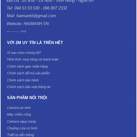
Địa chỉ: Số 9/92 - Lê Ninh - Vinh Hưng - Nghệ An
Tel: 094 53 53 530 - 096 807 2332
Mail: haimanhit@gmail.com
Website: HAIMANH.VN
--- -- - - ->>
VỚI 2M UY TÍN LÀ TRÊN HẾT
Vì sao chọn chúng tôi?
Hình thức mua hàng và thanh toán
Chính sách giao nhận hàng
Chính sách đổi trả sản phẩm
Chính sách bảo hành
Chính sách bảo mật thông tin
SẢN PHẨM NỔI TRỘI
Camera an ninh
Máy chấm công
Camera ngụy trang
Chuông cửa có hình
Thiết bị viễn thông