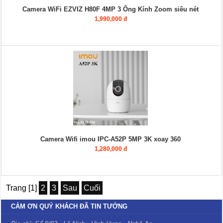
Camera WiFi EZVIZ H80F 4MP 3 Ống Kính Zoom siêu nét
1,990,000 đ
Camera Wifi imou IPC-A52P 5MP 3K xoay 360
1,280,000 đ
Trang [1]
2
3
Sau
Cuối
CẢM ƠN QUÝ KHÁCH ĐÃ TIN TƯỞNG