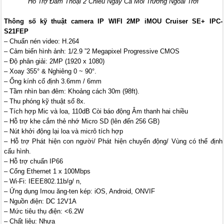
Hỗ Trợ Đàm Thoại 2 Chiều Ngay Cả Môi Trường Ngoài Trời
Thông số kỹ thuật camera IP WIFI 2MP iMOU Cruiser SE+ IPC-
S21FEP
– Chuẩn nén video: H.264
– Cảm biến hình ảnh: 1/2.9 ”2 Megapixel Progressive CMOS
– Độ phân giải: 2MP (1920 x 1080)
– Xoay 355° & Nghiêng 0 ~ 90°.
– Ống kính cố định 3.6mm / 6mm
– Tầm nhìn ban đêm: Khoảng cách 30m (98ft).
– Thu phóng kỹ thuật số 8x.
– Tích hợp Mic và loa, 110dB Còi báo động Âm thanh hai chiều
– Hỗ trợ khe cắm thẻ nhớ Micro SD (lên đến 256 GB)
– Nút khởi động lại loa và micrô tích hợp
– Hỗ trợ Phát hiện con người/ Phát hiện chuyển động/ Vùng có thể định
cấu hình.
– Hỗ trợ chuẩn IP66
– Cổng Ethernet 1 x 100Mbps
– Wi-Fi: IEEE802.11b/g/ n,
– Ứng dụng Imou ăng-ten kép: iOS, Android, ONVIF
– Nguồn điện: DC 12V1A
– Mức tiêu thụ điện: <6.2W
– Chất liệu: Nhựa