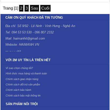
Trang [1]
2
3
Sau
Cuối
CẢM ƠN QUÝ KHÁCH ĐÃ TIN TƯỞNG
Địa chỉ: Số 9/92 - Lê Ninh - Vinh Hưng - Nghệ An
Tel: 094 53 53 530 - 096 807 2332
Mail: haimanhit@gmail.com
Website: HAIMANH.VN
--- -- - - ->>
VỚI 2M UY TÍN LÀ TRÊN HẾT
Vì sao chọn chúng tôi?
Hình thức mua hàng và thanh toán
Chính sách giao nhận hàng
Chính sách đổi trả sản phẩm
Chính sách bảo hành
Chính sách bảo mật thông tin
SẢN PHẨM NỔI TRỘI