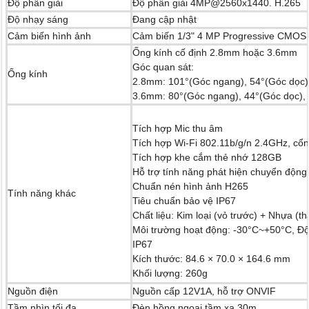
Độ phân giải
Độ phân giải 4MP@2560x1440. H.265
Độ nhạy sáng
Đang cập nhật
Cảm biến hình ảnh
Cảm biến 1/3" 4 MP Progressive CMOS
Ống kính cố định 2.8mm hoặc 3.6mm
Góc quan sát:
Ống kính
2.8mm: 101°(Góc ngang), 54°(Góc dọc)
3.6mm: 80°(Góc ngang), 44°(Góc dọc),
Tích hợp Mic thu âm
Tích hợp Wi-Fi 802.11b/g/n 2.4GHz, c
Tích hợp khe cắm thẻ nhớ 128GB
Hỗ trợ tính năng phát hiện chuyển động
Chuẩn nén hình ảnh H265
Tính năng khác
Tiêu chuẩn bảo vệ IP67
Chất liệu: Kim loại (vỏ trước) + Nhựa (t
Môi trường hoạt động: -30°C~+50°C, Độ
IP67
Kích thước: 84.6 × 70.0 × 164.6 mm
Khối lượng: 260g
Nguồn điện
Nguồn cấp 12V1A, hỗ trợ ONVIF
Tầm nhìn tối đa
Đèn hồng ngoại tầm xa 30m