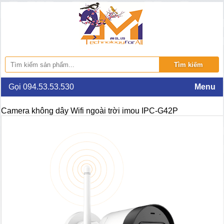
Gọi 094.53.53.530
Menu
Camera không dây Wifi ngoài trời imou IPC-G42P