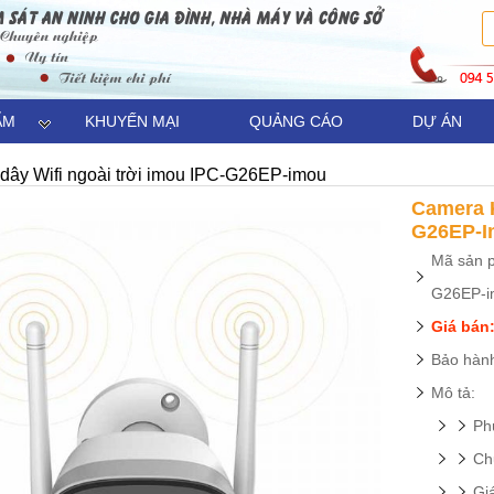
ẨM
KHUYẾN MẠI
QUẢNG CÁO
DỰ ÁN
ây Wifi ngoài trời imou IPC-G26EP-imou
Camera K
G26EP-I
Mã sản p
G26EP-i
Giá bán:
Bảo hành
Mô tả:
Ph
Ch
Gi