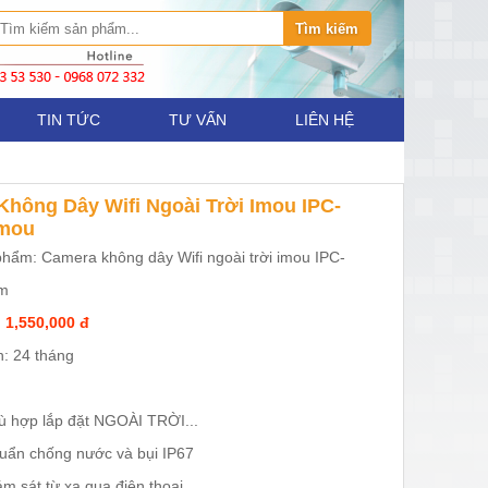
TIN TỨC
TƯ VẤN
LIÊN HỆ
hông Dây Wifi Ngoài Trời Imou IPC-
mou
hẩm: Camera không dây Wifi ngoài trời imou IPC-
m
 1,550,000 đ
: 24 tháng
ù hợp lắp đặt NGOÀI TRỜI...
uẩn chống nước và bụi IP67
ám sát từ xa qua điện thoại.