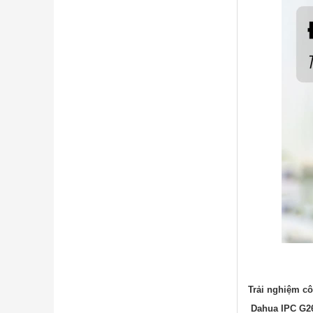
Trải nghiệm c
Dahua IPC G2