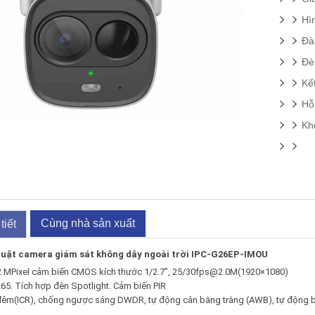
Hì
Đà
Đè
Kế
Hỗ
Kh
Cùng nhà sản xuất
tiết
huật camera giám sát không dây ngoài trời IPC-G26EP-IMOU
2 MPixel cảm biến CMOS kích thước 1/2.7”, 25/30fps@2.0M(1920×1080)
65. Tích hợp đèn Spotlight. Cảm biến PIR
đêm(ICR), chống ngược sáng DWDR, tự động cân bằng trắng (AWB), tự động b