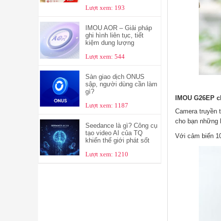
Lượt xem: 193
IMOU AOR – Giải pháp
ghi hình liên tục, tiết
kiệm dung lượng
Lượt xem: 544
Sàn giao dịch ONUS
sập, người dùng cần làm
gì?
IMOU G26EP ch
Lượt xem: 1187
Camera truyền 
cho bạn những 
Seedance là gì? Công cụ
tạo video AI của TQ
Với cảm biến 10
khiến thế giới phát sốt
Lượt xem: 1210