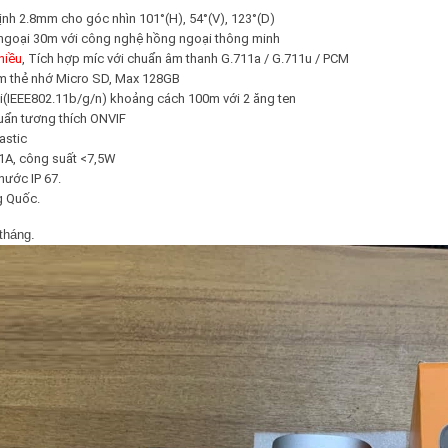
ịnh 2.8mm cho góc nhìn 101°(H), 54°(V), 123°(D)
ngoại 30m với công nghệ hồng ngoại thông minh
hiều
, Tích hợp míc với chuẩn âm thanh G.711a / G.711u / PCM
m thẻ nhớ Micro SD, Max 128GB
i(IEEE802.11b/g/n) khoảng cách 100m với 2 ăng ten
huẩn tương thích ONVIF
astic
1A, công suất <7,5W
ước IP 67.
g Quốc.
tháng.