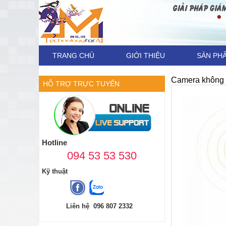
TRANG CHỦ
GIỚI THIỆU
SẢN PH
Camera không d
HỖ TRỢ TRỰC TUYẾN
Hotline
094 53 53 530
Kỹ thuật
Liên hệ 096 807 2332