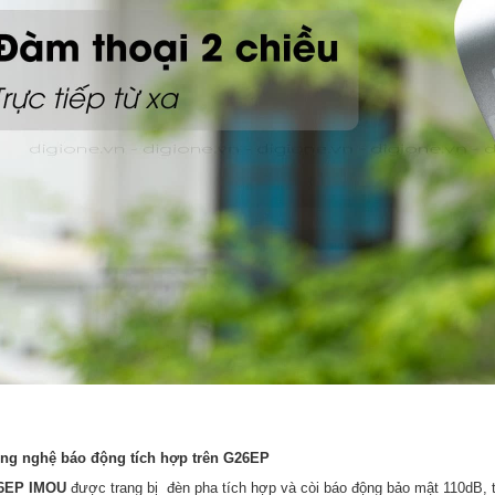
ông nghệ báo động tích hợp trên G26EP
6EP IMOU
được trang bị đèn pha tích hợp và còi báo động bảo mật 110dB, 