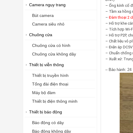
Camera ngụy trang
– Ống kính cố đ
– Tầm xa hồng 
Bút camera
–
Đàm thoại 2 c
– Hỗ trợ khe cắ
Camera siêu nhỏ
– Tích hợp Wi-F
Chuông cửa
– Hỗ trợ P2P, c
– Chất liệu vỏ pl
Chuông cửa có hình
– Điện áp DC5V
– Chuẩn chống n
Chuông cửa không dây
– Xuất xứ: Trun
Thiết bị viễn thông
– Bảo hành: 24 
Thiết bị truyền hình
Tổng đài điện thoại
Máy bộ đàm
Thiết bị điện thông minh
Thiết bị báo động
Báo động có dây
Báo động không dây