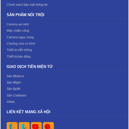
Chính sách bảo mật thông tin
SẢN PHẨM NỔI TRỘI
Camera an ninh
Máy chấm công
Camera ngụy trang
Chuông cửa có hình
Thiết bị viễn thông
Thiết bị báo động
GIAO DỊCH TIỀN ĐIỆN TỬ
Sàn Binance
Sàn Bitget
Sàn ByBit
Sàn Coinbase
Vdata
LIÊN KẾT MẠNG XÃ HỘI