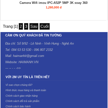
Camera Wifi imou IPC-A52P 5MP 3K xoay 360
1,280,000 đ
Trang [1]
2
3
Sau
Cuối
CẢM ƠN QUÝ KHÁCH ĐÃ TIN TƯỞNG
Địa chỉ: Số 9/92 - Lê Ninh - Vinh Hưng - Nghệ An
Tel: 094 53 53 530 - 096 807 2332
Mail: haimanhit@gmail.com
Website: HAIMANH.VN
--- -- - - ->>
VỚI 2M UY TÍN LÀ TRÊN HẾT
Vì sao chọn chúng tôi?
Hình thức mua hàng và thanh toán
Chính sách giao nhận hàng
Chính sách đổi trả sản phẩm
Chính sách bảo hành