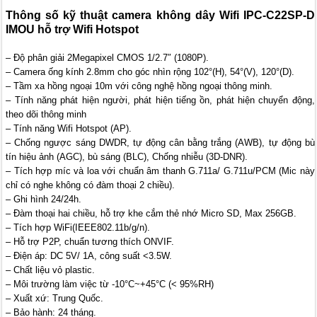
Thông số kỹ thuật camera không dây Wifi IPC-C22SP-D
IMOU hỗ trợ Wifi Hotspot
– Độ phân giải 2Megapixel CMOS 1/2.7″ (1080P).
– Camera ống kính 2.8mm cho góc nhìn rộng 102°(H), 54°(V), 120°(D).
– Tầm xa hồng ngoại 10m với công nghệ hồng ngoại thông minh.
– Tính năng phát hiện người, phát hiện tiếng ồn, phát hiện chuyển động,
theo dõi thông minh
– Tính năng Wifi Hotspot (AP).
– Chống ngược sáng DWDR, tự động cân bằng trắng (AWB), tự động bù
tín hiệu ảnh (AGC), bù sáng (BLC), Chống nhiễu (3D-DNR).
– Tích hợp míc và loa với chuẩn âm thanh G.711a/ G.711u/PCM (Mic này
chỉ có nghe không có đàm thoại 2 chiều).
– Ghi hình 24/24h.
– Đàm thoại hai chiều, hỗ trợ khe cắm thẻ nhớ Micro SD, Max 256GB.
– Tích hợp WiFi(IEEE802.11b/g/n).
– Hỗ trợ P2P, chuẩn tương thích ONVIF.
– Điện áp: DC 5V/ 1A, công suất <3.5W.
– Chất liệu vỏ plastic.
– Môi trường làm việc từ -10°C~+45°C (< 95%RH)
– Xuất xứ: Trung Quốc.
– Bảo hành: 24 tháng.