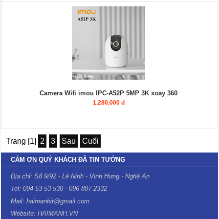
Camera Wifi imou IPC-A52P 5MP 3K xoay 360
1,280,000 đ
Trang [1]
2
3
Sau
Cuối
CẢM ƠN QUÝ KHÁCH ĐÃ TIN TƯỞNG
Địa chỉ: Số 9/92 - Lê Ninh - Vinh Hưng - Nghệ An
Tel: 094 53 53 530 - 096 807 2332
Mail: haimanhit@gmail.com
Website: HAIMANH.VN