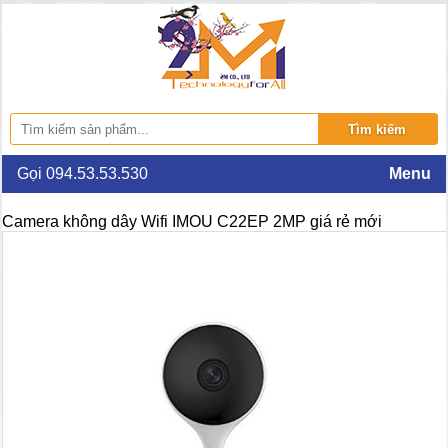
Gọi 094.53.53.530
Menu
Camera không dây Wifi IMOU C22EP 2MP giá rẻ mới