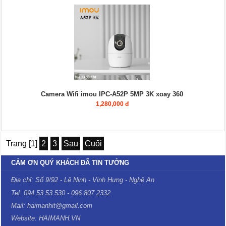
Camera Wifi imou IPC-A52P 5MP 3K xoay 360
1,280,000 đ
Trang [1]
2
3
Sau
Cuối
CẢM ƠN QUÝ KHÁCH ĐÃ TIN TƯỞNG
Địa chỉ: Số 9/92 - Lê Ninh - Vinh Hưng - Nghệ An
Tel: 094 53 53 530 - 096 807 2332
Mail: haimanhit@gmail.com
Website: HAIMANH.VN