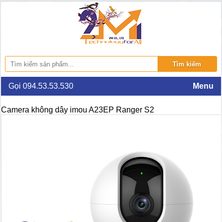
Gọi 094.53.53.530
Menu
Camera không dây imou A23EP Ranger S2