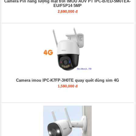
Camera Pin năng lượng mặt trời IMOU AOV PT IPC-B7ED-5M0TEA-
EU/FSP14 5MP
2,690,000 đ
Camera imou IPC-K7FP-3H0TE quay quét dùng sim 4G
1,590,000 đ