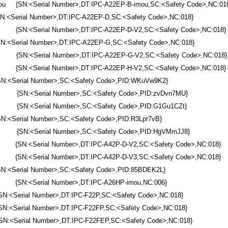
ou {SN:<Serial Number>,DT:IPC-A22EP-B-imou,SC:<Safety Code>,NC:01
N:<Serial Number>,DT:IPC-A22EP-D,SC:<Safety Code>,NC:018}
 {SN:<Serial Number>,DT:IPC-A22EP-D-V2,SC:<Safety Code>,NC:018}
N:<Serial Number>,DT:IPC-A22EP-G,SC:<Safety Code>,NC:018}
 {SN:<Serial Number>,DT:IPC-A22EP-G-V2,SC:<Safety Code>,NC:018}
 {SN:<Serial Number>,DT:IPC-A22EP-H-V2,SC:<Safety Code>,NC:018}
N:<Serial Number>,SC:<Safety Code>,PID:WKuVw9K2}
2 {SN:<Serial Number>,SC:<Safety Code>,PID:zvDvn7MU}
 {SN:<Serial Number>,SC:<Safety Code>,PID:G1Gu1CZt}
N:<Serial Number>,SC:<Safety Code>,PID:R3Lpr7vB}
3 {SN:<Serial Number>,SC:<Safety Code>,PID:HgVMmJJ8}
{SN:<Serial Number>,DT:IPC-A42P-D-V2,SC:<Safety Code>,NC:018}
{SN:<Serial Number>,DT:IPC-A42P-D-V3,SC:<Safety Code>,NC:018}
Serial Number>,SC:<Safety Code>,PID:85BDEK2L}
 {SN:<Serial Number>,DT:IPC-A26HP-imou,NC:006}
Serial Number>,DT:IPC-F22P,SC:<Safety Code>,NC:018}
<Serial Number>,DT:IPC-F22FP,SC:<Safety Code>,NC:018}
:<Serial Number>,DT:IPC-F22FEP,SC:<Safety Code>,NC:018}