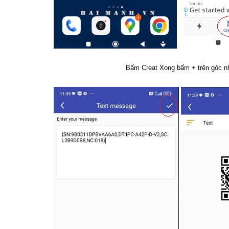
Bấm Creat Xong bấm + trên góc n