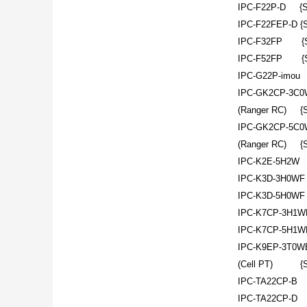
IPC-F22P-D {SN
IPC-F22FEP-D {S
IPC-F32FP {SN:
IPC-F52FP {SN:
IPC-G22P-imou 
IPC-GK2CP-3C
(Ranger RC) {S
IPC-GK2CP-5C
(Ranger RC) {S
IPC-K2E-5H2W 
IPC-K3D-3H0WF
IPC-K3D-5H0WF
IPC-K7CP-3H1WE
IPC-K7CP-5H1WE
IPC-K9EP-3T0W
(Cell PT) {SN:
IPC-TA22CP-B 
IPC-TA22CP-D 