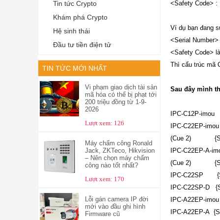
<Safety Code> :
Tin tức Crypto
Khám phá Crypto
Ví dụ bạn đang 
Hệ sinh thái
<Serial Number> 
Đầu tư tiền điện tử
<Safety Code> l
Thì cấu trúc mã 
TIN TỨC MỚI NHẤT
Vi phạm giao dịch tài sản
Sau đây mình th
mã hóa có thể bị phạt tới
200 triệu đồng từ 1-9-
2026
IPC-C12P-imou
Lượt xem: 126
IPC-C22EP-imou
(Cue 2) {SN:<S
Máy chấm công Ronald
Jack, ZKTeco, Hikvision
IPC-C22EP-A-im
– Nên chọn máy chấm
(Cue 2) {SN:<S
công nào tốt nhất?
IPC-C22SP {SN:
Lượt xem: 170
IPC-C22SP-D {S
Lỗi gán camera IP đời
IPC-A22EP-imou
mới vào đầu ghi hình
IPC-A22EP-A {S
Firmware cũ