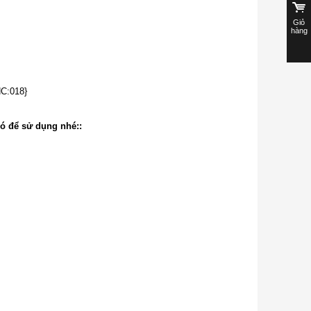
Giỏ
hàng
C:018}
đó để sử dụng nhé::