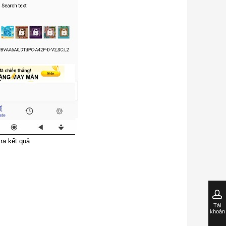
ra kết quả
Tài
khoản