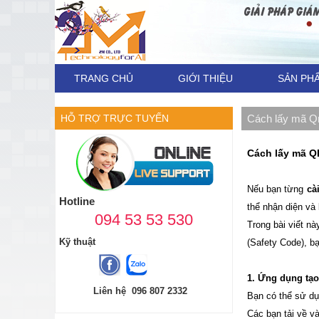
TRANG CHỦ
GIỚI THIỆU
SẢN PH
HỖ TRỢ TRỰC TUYẾN
Cách lấy mã Q
Cách lấy mã Q
Nếu bạn từng
cà
Hotline
thể nhận diện và
094 53 53 530
Trong bài viết n
Kỹ thuật
(Safety Code), b
1. Ứng dụng tạ
Liên hệ 096 807 2332
Bạn có thể sử dụ
Các bạn tải về và