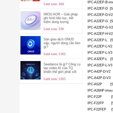
IPC-A22EP-B-im
Lượt xem: 184
IPC-A22EP-D {S
IMOU AOR – Giải pháp
IPC-A22EP-D-V2
ghi hình liên tục, tiết
IPC-A22EP-G {S
kiệm dung lượng
IPC-A22EP-G-V2
Lượt xem: 539
IPC-A22EP-H-V2
Sàn giao dịch ONUS
IPC-A22EP-L {S
sập, người dùng cần làm
IPC-A22EP-L-V
gì?
IPC-A22EP-L-V3
Lượt xem: 1182
IPC-A32EP-L {S
Seedance là gì? Công cụ
IPC-A32EP-L-V
tạo video AI của TQ
IPC-A42P-D-V2 
khiến thế giới phát sốt
IPC-A42P-D-V3 
Lượt xem: 1205
IPC-A52P {SN:<
IPC-A26HP-imou
IPC-F22P {SN:<
IPC-F22FP {SN:
IPC-F22FEP {SN