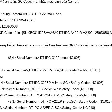
 Mã an toàn, SC Code, mật khẩu mặc định của Camera
sử dụng Camera IPC-A42P-D-V2-imou, có :
là:
9B0311DPBVAA6A0
à:
L2B9D0B8
QR-Code sẽ là:
{SN:9B0311DPBVAA6A0,DT:IPC-A42P-D-V2,SC:L2B9D0B8,N
ống kê lại Tên camera imou và Cấu trúc mã QR Code các bạn dựa vào 
 {SN:<Serial Number>,DT:IPC-C12P-imou,NC:006}
erial Number>,DT:IPC-C22EP-imou,SC:<Safety Code>,NC:005}
ou
erial Number>,DT:IPC-C22EP-A-imou,SC:<Safety Code>,NC:008}
<Serial Number>,DT:IPC-C22SP,SC:<Safety Code>,NC:008}
N:<Serial Number>,DT:IPC-C22SP-D,SC:<Safety Code>,NC:008}
 {SN:<Serial Number>,DT:IPC-A22EP-imou,SC:<Safety Code>,NC:015}
N:<Serial Number>,DT:IPC-A22EP-A,SC:<Safety Code>,NC:018}