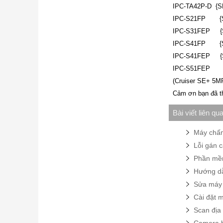
IPC-TA42P-D {SN
IPC-S21FP {SN:
IPC-S31FEP {SN
IPC-S41FP {SN:
IPC-S41FEP {SN
IPC-S51FEP
(Cruiser SE+ 5
Cảm ơn bạn đã the
Bài viết liên qu
Máy chấm
Lỗi gán 
Phần mềm
Hướng dẫ
Sửa máy 
Cài đặt m
Scan địa 