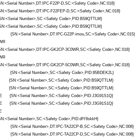
:<Serial Number>,DT:IPC-F22P-D,SC:<Safety Code>,NC:018}
N:<Serial Number>,DT:IPC-F22FEP-D,SC:<Safety Code>,NC:018}
<Serial Number>,SC:<Safety Code>,PID:B59QTTLM}
<Serial Number>,SC:<Safety Code>,PID:B59QTTLM}
{SN:<Serial Number>,DT:IPC-G22P-imou,SC:<Safety Code>,NC:015}
0WR
N:<Serial Number>,DT:IPC-GK2CP-3C0WR,SC:<Safety Code>,NC:018}
0WR
N:<Serial Number>,DT:IPC-GK2CP-5C0WR,SC:<Safety Code>,NC:018}
{SN:<Serial Number>,SC:<Safety Code>,PID:85BDEK2L}
 {SN:<Serial Number>,SC:<Safety Code>,PID:B59QTTLM}
 {SN:<Serial Number>,SC:<Safety Code>,PID:B59QTTLM}
 {SN:<Serial Number>,SC:<Safety Code>,PID:J3G91S1Q}
 {SN:<Serial Number>,SC:<Safety Code>,PID:J3G91S1Q}
E
<Serial Number>,SC:<Safety Code>,PID:dfY8skkH}
{SN:<Serial Number>,DT:IPC-TA22CP-B,SC:<Safety Code>,NC:008}
{SN:<Serial Number>,DT:IPC-TA22CP-D,SC:<Safety Code>,NC:008}