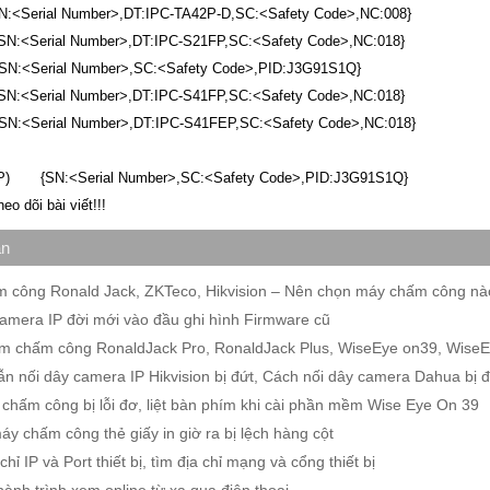
:<Serial Number>,DT:IPC-TA42P-D,SC:<Safety Code>,NC:008}
<Serial Number>,DT:IPC-S21FP,SC:<Safety Code>,NC:018}
:<Serial Number>,SC:<Safety Code>,PID:J3G91S1Q}
<Serial Number>,DT:IPC-S41FP,SC:<Safety Code>,NC:018}
:<Serial Number>,DT:IPC-S41FEP,SC:<Safety Code>,NC:018}
MP) {SN:<Serial Number>,SC:<Safety Code>,PID:J3G91S1Q}
o dõi bài viết!!!
an
 công Ronald Jack, ZKTeco, Hikvision – Nên chọn máy chấm công nào
camera IP đời mới vào đầu ghi hình Firmware cũ
 chấm công RonaldJack Pro, RonaldJack Plus, WiseEye on39, WiseEye 
n nối dây camera IP Hikvision bị đứt, Cách nối dây camera Dahua bị đ
chấm công bị lỗi đơ, liệt bàn phím khi cài phần mềm Wise Eye On 39
áy chấm công thẻ giấy in giờ ra bị lệch hàng cột
chỉ IP và Port thiết bị, tìm địa chỉ mạng và cổng thiết bị