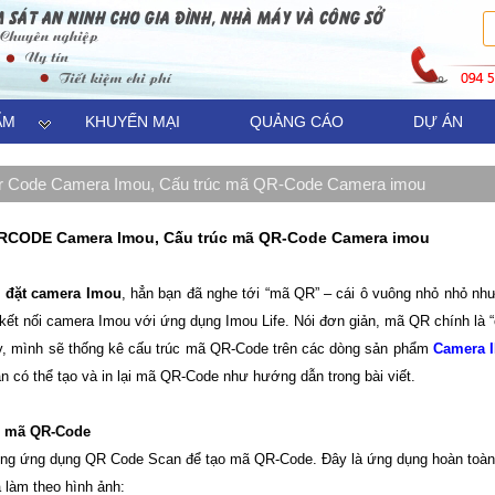
ẨM
KHUYẾN MẠI
QUẢNG CÁO
DỰ ÁN
r Code Camera Imou, Cấu trúc mã QR-Code Camera imou
RCODE Camera Imou, Cấu trúc mã QR-Code Camera imou
i đặt camera Imou
, hẳn bạn đã nghe tới “mã QR” – cái ô vuông nhỏ nhỏ nh
 kết nối camera Imou với ứng dụng Imou Life. Nói đơn giản, mã QR chính là
ày, mình sẽ thống kê cấu trúc mã QR-Code trên các dòng sản phẩm
Camera 
ạn có thể tạo và in lại mã QR-Code như hướng dẫn trong bài viết.
o mã QR-Code
ng ứng dụng QR Code Scan để tạo mã QR-Code. Đây là ứng dụng hoàn toàn mi
 làm theo hình ảnh: